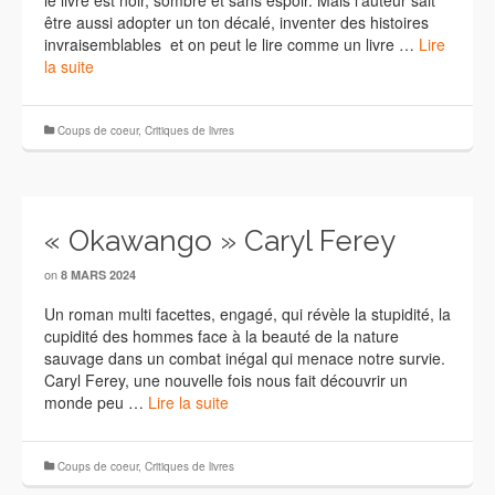
le livre est noir, sombre et sans espoir. Mais l’auteur sait
être aussi adopter un ton décalé, inventer des histoires
invraisemblables et on peut le lire comme un livre …
Lire
la suite
Coups de coeur
,
Critiques de livres
« Okawango » Caryl Ferey
on
8 MARS 2024
Un roman multi facettes, engagé, qui révèle la stupidité, la
cupidité des hommes face à la beauté de la nature
sauvage dans un combat inégal qui menace notre survie.
Caryl Ferey, une nouvelle fois nous fait découvrir un
monde peu …
Lire la suite
Coups de coeur
,
Critiques de livres