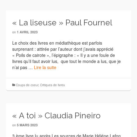
« La liseuse » Paul Fournel
on
1 AVRIL 2023
Le choix des livres en médiathèque est parfois
surprenant : attirée par l’auteur dont j’avais apprécié
« Poils de cairote », l’épigraphe : « Il y a une foule de
livres qu’il faut avoir lus, que tout le monde a lus, que je
n’ai pas …
Lire la suite
Coups de coeur
,
Critiques de livres
« A toi » Claudia Pineiro
on
5 MARS 2023
3 ème livre lu après Les sources de Marie Héléne Lafon,